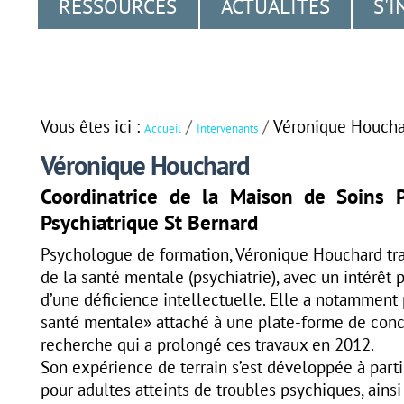
RESSOURCES
ACTUALITÉS
S'I
Aller
Outils
Navigation
au
personnels
contenu.
|
Vous êtes ici :
/
/
Véronique Houch
Accueil
Intervenants
Aller
Véronique Houchard
à
Coordinatrice de la Maison de Soins 
la
Psychiatrique St Bernard
navigation
Psychologue de formation, Véronique Houchard tra
de la santé mentale (psychiatrie), avec un intérêt
d’une déficience intellectuelle. Elle a notamment
santé mentale» attaché à une plate-forme de conc
recherche qui a prolongé ces travaux en 2012.
Son expérience de terrain s’est développée à part
pour adultes atteints de troubles psychiques, ains