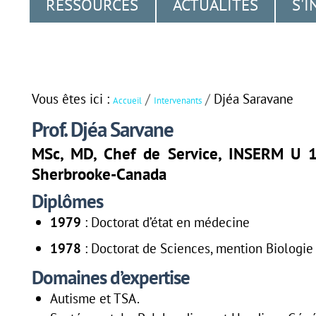
RESSOURCES
ACTUALITÉS
S'I
Aller
Outils
Navigation
au
personnels
contenu.
|
Vous êtes ici :
/
/
Djéa Saravane
Accueil
Intervenants
Aller
Prof. Djéa Sarvane
à
MSc, MD, Chef de Service, INSERM U 1
la
Sherbrooke-Canada
navigation
Diplômes
1979
: Doctorat d’état en médecine
1978
: Doctorat de Sciences, mention Biologi
Domaines d’expertise
Autisme et TSA.