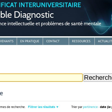
RVENANTS
EN PRATIQUE
CONTACT
RESSOURCES
ACTUALI
he
rmes de recherche.
Filtrer les résultats
Trier par
pertinence
·
date (le