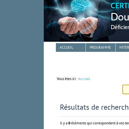
Aller
Outils
au
personnels
contenu.
|
Aller
à
la
navigation
ACCUEIL
PROGRAMME
INTE
Navigation
Vous êtes ici :
Accueil
Résultats de recherc
Il y a
0
éléments qui correspondent à vos te